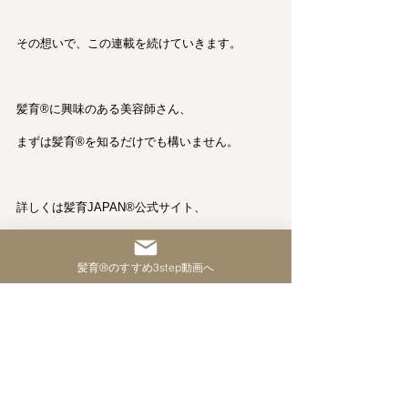
その想いで、この連載を続けていきます。
髪育®︎に興味のある美容師さん、
まずは髪育®︎を知るだけでも構いません。
詳しくは髪育JAPAN®︎公式サイト、
または以下の髪育®︎のすすめ3step動画リンクを
髪育®︎のすすめ3step動画へ
ご覧ください。
宇留間祐介
一般社団法人 髪育JAPAN®︎協会 代表