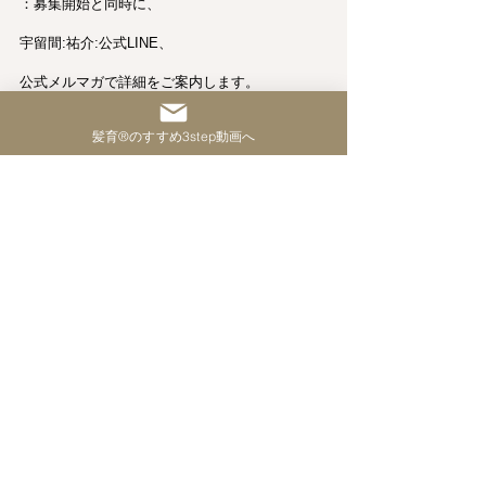
：募集開始と同時に、
宇留間:祐介:公式LINE、
公式メルマガで詳細をご案内します。
髪育®︎のすすめ3step動画へ
＝＝＝＝＝＝＝＝＝＝＝＝
このチャンスを活かして、
美容師としての新たな一歩を
髪育JAPAN®︎で踏み出しませんか？
12月5日朝7時の募集開始を