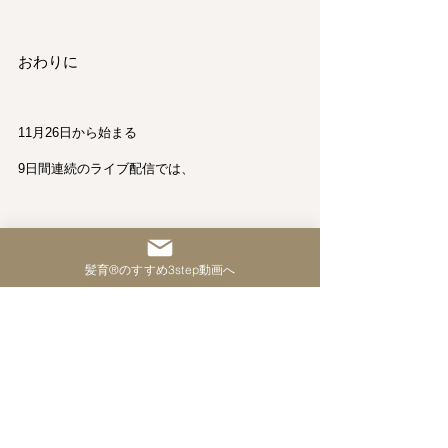
おわりに
11月26日から始まる
9日間連続のライブ配信では、
髪育®︎の魅力や価値を
髪育®︎のすすめ3step動画へ
存分にお伝えします。
この機会に髪育®︎を学び、
美容師としての未来を
より明確に描いてみませんか？