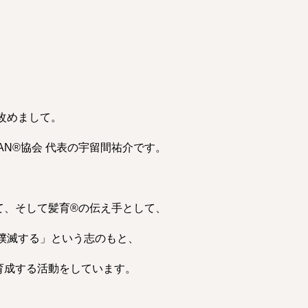
改めまして。
AN®︎協会 代表の宇留間祐介です。
て、そして髪育®︎の伝え手として、
撲滅する」という志のもと、
を育成する活動をしています。