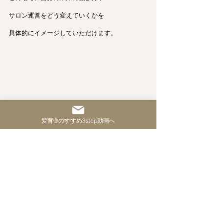
サロン運営をどう変えていくかを
具体的にイメージしていただけます。
髪育®︎のすすめ3step動画へ
https://youtu.be/UeEdOkcDNL0?
si=6KmoPkyCQe70CcWR