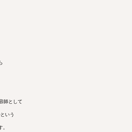
ら
美容師として
︎という
す。